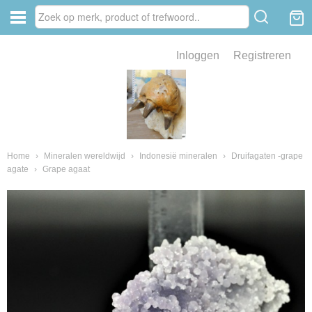
Inloggen
Registreren
ve zin .
eld van fossielen en mineralen
ssielen en mineralen
Home
›
Mineralen wereldwijd
›
Indonesië mineralen
›
Druifagaten -grape
agate
›
Grape agaat
ienkaken