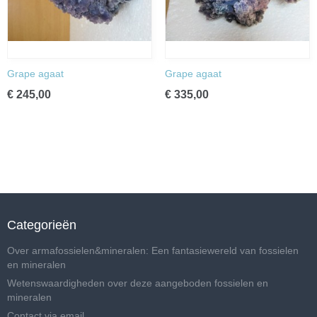
Grape agaat
Grape agaat
€ 245,00
€ 335,00
Categorieën
Over armafossielen&mineralen: Een fantasiewereld van fossielen
en mineralen
Wetenswaardigheden over deze aangeboden fossielen en
mineralen
Contact via email .