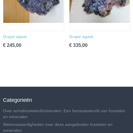
Grape agaat
Grape agaat
€ 245,00
€ 335,00
Categorieën
Over armafossielen&mineralen: Een fantasiewereld van fossielen
en mineralen
Wetenswaardigheden over deze aangeboden fossielen en
mineralen