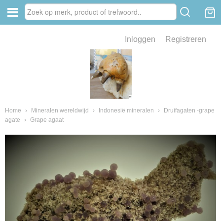
Inloggen
Registreren
ve zin .
eld van fossielen en mineralen
ssielen en mineralen
Home
›
Mineralen wereldwijd
›
Indonesië mineralen
›
Druifagaten -grape
agate
›
Grape agaat
ienkaken