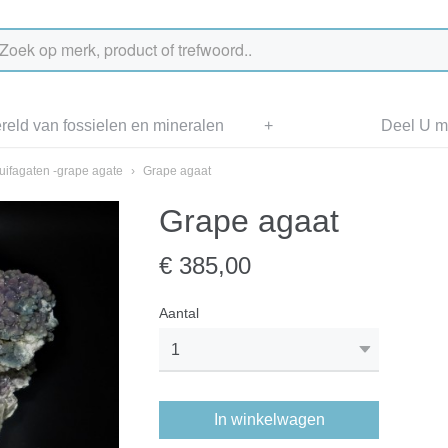
eld van fossielen en mineralen
+
Deel U me
uifagaten -grape agate
›
Grape agaat
Grape agaat
€ 385,00
Aantal
In winkelwagen