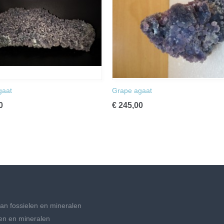
gaat
Grape agaat
0
€ 245,00
an fossielen en mineralen
en en mineralen