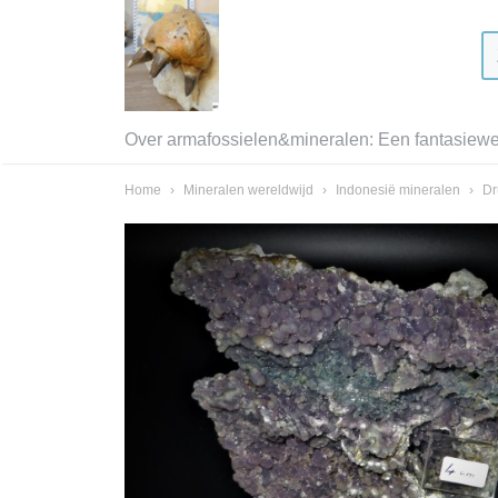
Over armafossielen&mineralen: Een fantasiewer
Home
›
Mineralen wereldwijd
›
Indonesië mineralen
›
Dr