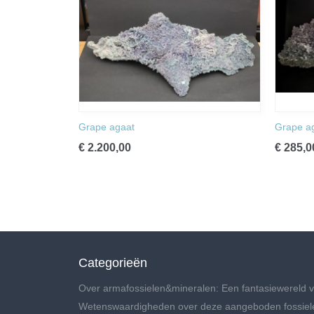
Grape agaat
Grape a
€ 2.200,00
€ 285,0
Categorieën
Over armafossielen&mineralen: Een fantasiewereld v
Wetenswaardigheden over deze aangeboden fossiel