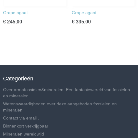
Grape agaat
Grape agaat
€ 245,00
€ 335,00
Categorieën
Over armafossielen&mineralen: Een fantasiewereld van fossielen
en mineralen
Wetenswaardigheden over deze aangeboden fossielen en
mineralen
Contact via email .
Binnenkort verkrijgbaar
Mineralen wereldwijd