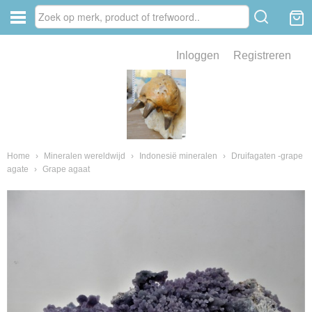
Inloggen
Registreren
ve zin .
eld van fossielen en mineralen
ssielen en mineralen
Home
›
Mineralen wereldwijd
›
Indonesië mineralen
›
Druifagaten -grape
agate
›
Grape agaat
ienkaken