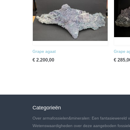
Grape agaat
Grape a
€ 2.200,00
€ 285,0
Categorieën
Over armafossielen&mineralen: Een fantasiewereld v
Wetenswaardigheden over deze aangeboden fossiel