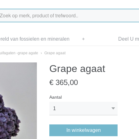
eld van fossielen en mineralen
+
Deel U me
uifagaten -grape agate
›
Grape agaat
Grape agaat
€ 365,00
Aantal
In winkelwagen