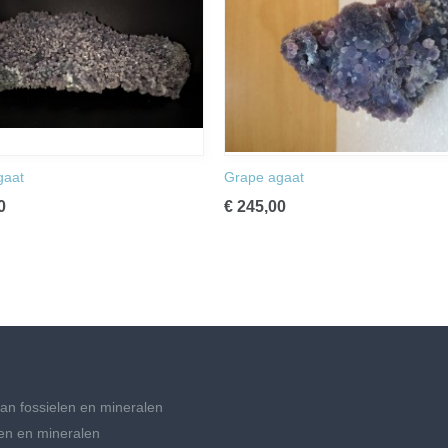
gaat
Grape agaat
0
€ 245,00
an fossielen en mineralen
en en mineralen