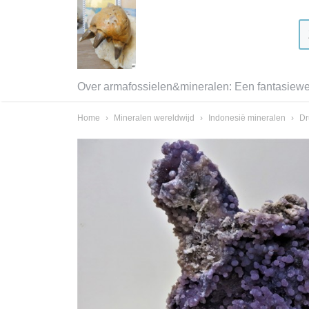
Over armafossielen&mineralen: Een fantasiewer
Home
›
Mineralen wereldwijd
›
Indonesië mineralen
›
Dr