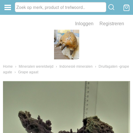
Inloggen
Registreren
ve zin .
eld van fossielen en mineralen
ssielen en mineralen
Home
›
Mineralen wereldwijd
›
Indonesië mineralen
›
Druifagaten -grape
agate
›
Grape agaat
ienkaken