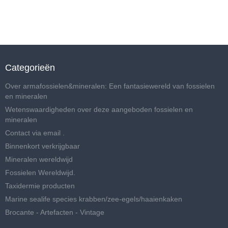
Categorieën
Over armafossielen&mineralen: Een fantasiewereld van fossielen
en mineralen
Wetenswaardigheden over deze aangeboden fossielen en
mineralen
Contact via email .
Binnenkort verkrijgbaar
Mineralen wereldwijd
Fossielen Wereldwijd.
Taxidermie producten
Marine sealife species krabben/zee-egels/haaienkaken
Brocante - Artefacten - Vintage