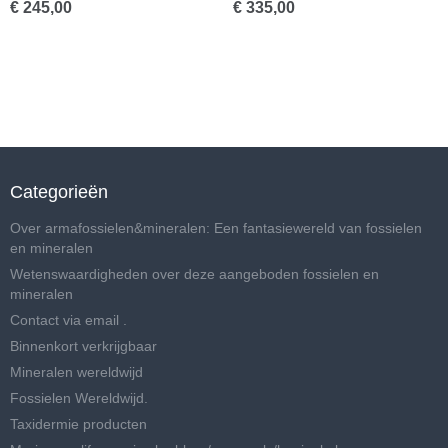
€ 245,00
€ 335,00
Categorieën
Over armafossielen&mineralen: Een fantasiewereld van fossielen
en mineralen
Wetenswaardigheden over deze aangeboden fossielen en
mineralen
Contact via email .
Binnenkort verkrijgbaar
Mineralen wereldwijd
Fossielen Wereldwijd.
Taxidermie producten