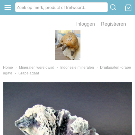
Inloggen
Registreren
ve zin .
eld van fossielen en mineralen
ssielen en mineralen
Home
›
Mineralen wereldwijd
›
Indonesië mineralen
›
Druifagaten -grape
agate
›
Grape agaat
ienkaken