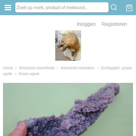
Inloggen
Registreren
ve zin .
eld van fossielen en mineralen
ssielen en mineralen
Home
›
Mineralen wereldwijd
›
Indonesië mineralen
›
Druifagaten -grape
agate
›
Grape agaat
ienkaken