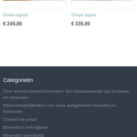
Grape agaat
Grape agaat
€ 245,00
€ 335,00
Categorieën
Over armafossielen&mineralen: Een fantasiewereld van fossielen
en mineralen
Wetenswaardigheden over deze aangeboden fossielen en
mineralen
Contact via email .
Binnenkort verkrijgbaar
Mineralen wereldwijd