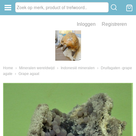
Inloggen
Registreren
ve zin .
eld van fossielen en mineralen
ssielen en mineralen
Home
›
Mineralen wereldwijd
›
Indonesië mineralen
›
Druifagaten -grape
agate
›
Grape agaat
ienkaken