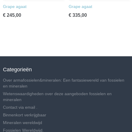
Grape agaat
Grape agaat
€ 245,00
€ 335,00
Categorieën
Over armafossielen&mineralen: Een fantasiewereld van fossielen
en mineralen
Wetenswaardigheden over deze aangeboden fossielen en
mineralen
Contact via email .
Binnenkort verkrijgbaar
Mineralen wereldwijd
Fossielen Wereldwijd.