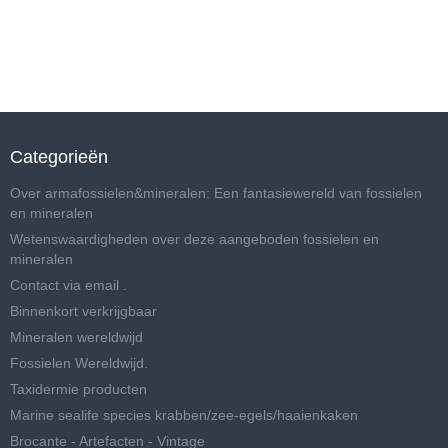
Categorieën
Over armafossielen&mineralen: Een fantasiewereld van fossielen
en mineralen
Wetenswaardigheden over deze aangeboden fossielen en
mineralen
Contact via email .
Binnenkort verkrijgbaar
Mineralen wereldwijd
Fossielen Wereldwijd.
Taxidermie producten
Marine sealife species krabben/zee-egels/haaienkaken
Brocante - Artefacten - Vintage