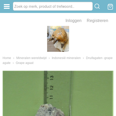
Inloggen
Registreren
ve zin .
eld van fossielen en mineralen
ssielen en mineralen
Home
›
Mineralen wereldwijd
›
Indonesië mineralen
›
Druifagaten -grape
agate
›
Grape agaat
ienkaken