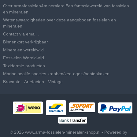
Over armafossielen&mineralen: Een fantasiewereld van fossielen
en mineralen
Wetenswaardigheden over deze aangeboden fossielen en
mineralen
Contact via email .
Binnenkort verkrijgbaar
Mineralen wereldwijd
Fossielen Wereldwijd.
Taxidermie producten
Marine sealife species krabben/zee-egels/haaienkaken
Brocante - Artefacten - Vintage
© 2026 www.arma-fossielen-mineralen-shop.nl - Powered by