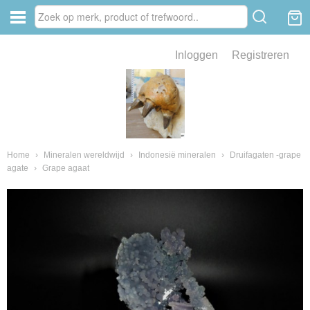
Inloggen
Registreren
ve zin .
eld van fossielen en mineralen
ssielen en mineralen
Home
›
Mineralen wereldwijd
›
Indonesië mineralen
›
Druifagaten -grape
agate
›
Grape agaat
ienkaken