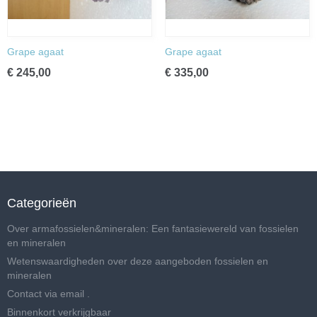
Grape agaat
Grape agaat
€ 245,00
€ 335,00
Categorieën
Over armafossielen&mineralen: Een fantasiewereld van fossielen
en mineralen
Wetenswaardigheden over deze aangeboden fossielen en
mineralen
Contact via email .
Binnenkort verkrijgbaar