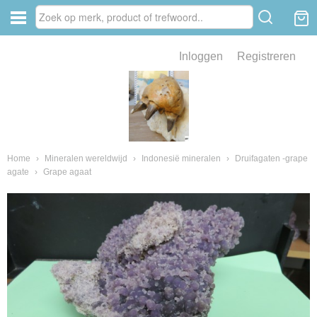
Inloggen
Registreren
ve zin .
eld van fossielen en mineralen
ssielen en mineralen
Home
›
Mineralen wereldwijd
›
Indonesië mineralen
›
Druifagaten -grape
agate
›
Grape agaat
ienkaken