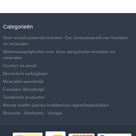
Categorieën
Over armafossielen&mineralen: Een fantasiewereld van fossielen
en mineralen
Wetenswaardigheden over deze aangeboden fossielen en
mineralen
Contact via email .
Binnenkort verkrijgbaar
Mineralen wereldwijd
Fossielen Wereldwijd.
Taxidermie producten
Marine sealife species krabben/zee-egels/haaienkaken
Brocante - Artefacten - Vintage