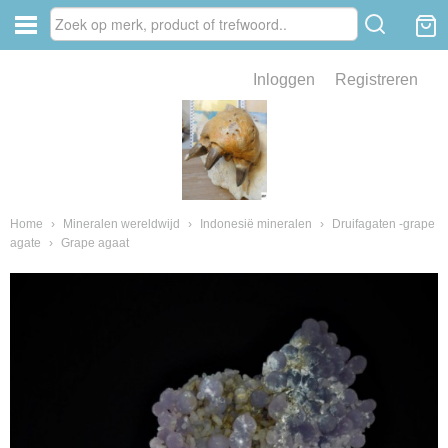
Inloggen
Registreren
ve zin .
eld van fossielen en mineralen
ssielen en mineralen
Home
›
Mineralen wereldwijd
›
Indonesië mineralen
›
Druifagaten -grape
agate
›
Grape agaat
ienkaken