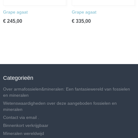
Grape agaat
Grape agaat
€ 245,00
€ 335,00
Categorieën
Over armafossielen&mineralen: Een fantasiewereld van fossielen
en mineralen
Wetenswaardigheden over deze aangeboden fossielen en
mineralen
Contact via email .
Binnenkort verkrijgbaar
Mineralen wereldwijd