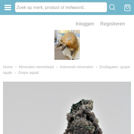
Inloggen
Registreren
ve zin .
eld van fossielen en mineralen
ssielen en mineralen
Home
›
Mineralen wereldwijd
›
Indonesië mineralen
›
Druifagaten -grape
agate
›
Grape agaat
ienkaken