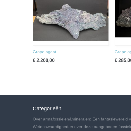
Grape agaat
Grape a
€ 2.200,00
€ 285,0
Categorieën
Over armafossielen&mineralen: Een fantasiewereld v
Wetenswaardigheden over deze aangeboden fossiel