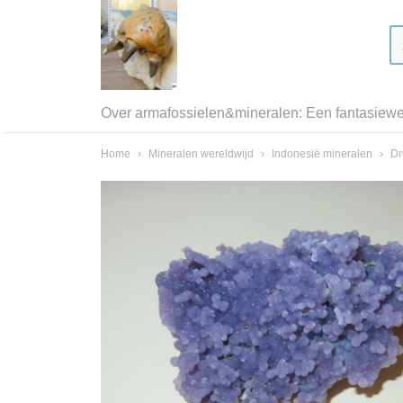
Over armafossielen&mineralen: Een fantasiewer
Home
›
Mineralen wereldwijd
›
Indonesië mineralen
›
Dr