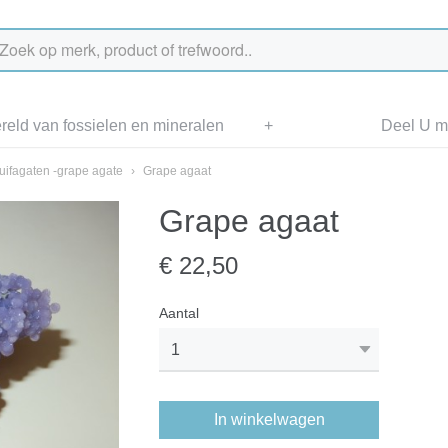
eld van fossielen en mineralen
+
Deel U me
uifagaten -grape agate
›
Grape agaat
Grape agaat
€ 22,50
Aantal
In winkelwagen