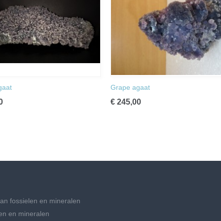
gaat
Grape agaat
0
€ 245,00
an fossielen en mineralen
en en mineralen