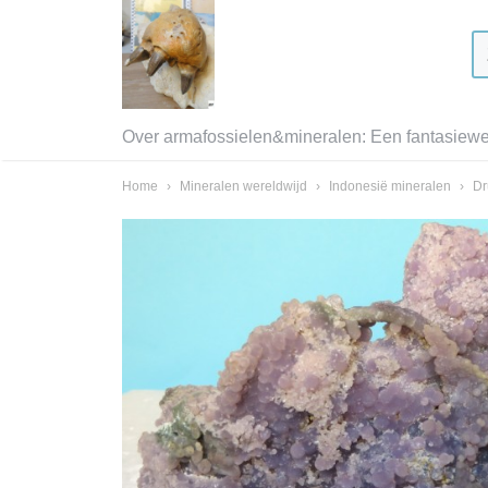
Over armafossielen&mineralen: Een fantasiewer
Home
›
Mineralen wereldwijd
›
Indonesië mineralen
›
Dr