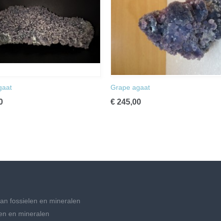
gaat
Grape agaat
0
€ 245,00
an fossielen en mineralen
en en mineralen