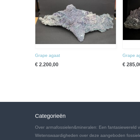
Grape agaat
Grape a
€ 2.200,00
€ 285,0
Categorieën
Over armafossielen&mineralen: Een fantasiewereld v
Wetenswaardigheden over deze aangeboden fossiel