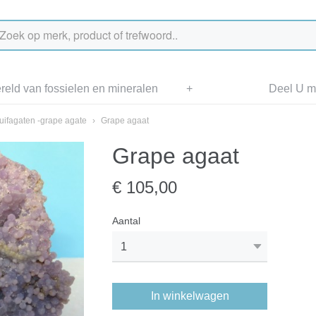
eld van fossielen en mineralen
+
Deel U me
uifagaten -grape agate
›
Grape agaat
Grape agaat
€ 105,00
Aantal
In winkelwagen