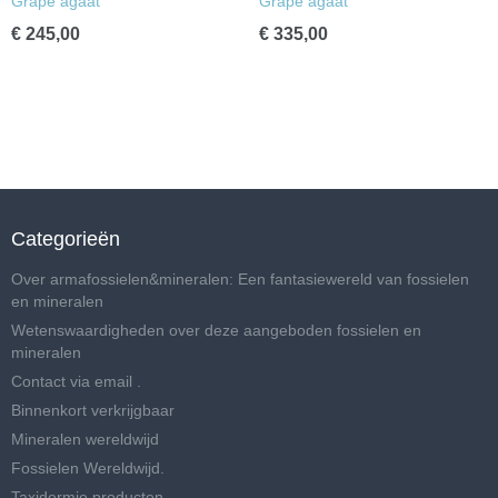
Grape agaat
Grape agaat
€ 245,00
€ 335,00
Categorieën
Over armafossielen&mineralen: Een fantasiewereld van fossielen
en mineralen
Wetenswaardigheden over deze aangeboden fossielen en
mineralen
Contact via email .
Binnenkort verkrijgbaar
Mineralen wereldwijd
Fossielen Wereldwijd.
Taxidermie producten