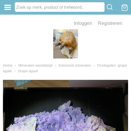
Inloggen
Registreren
ve zin .
eld van fossielen en mineralen
ssielen en mineralen
Home
›
Mineralen wereldwijd
›
Indonesië mineralen
›
Druifagaten -grape
agate
›
Grape agaat
ienkaken