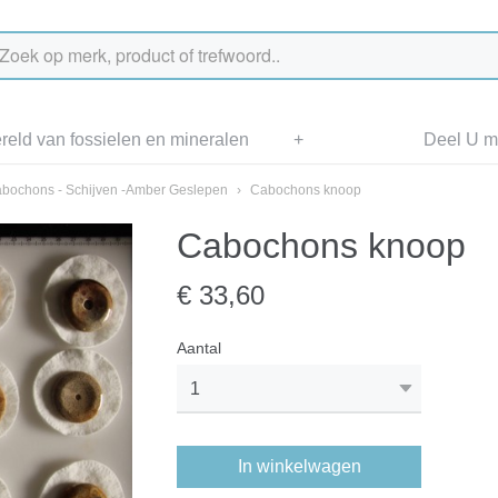
eld van fossielen en mineralen
+
Deel U me
bochons - Schijven -Amber Geslepen
›
Cabochons knoop
Cabochons knoop
€ 33,60
Aantal
In winkelwagen