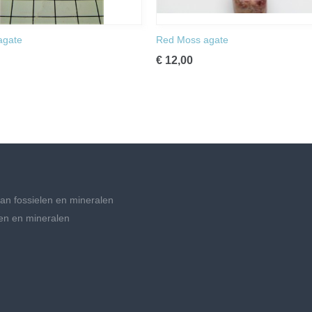
agate
Red Moss agate
€ 12,00
an fossielen en mineralen
en en mineralen