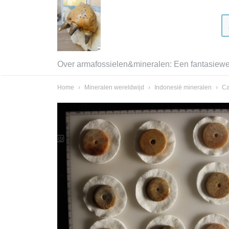
Over armafossielen&mineralen: Een fantasiewer
Home
›
Mineralen wereldwijd
›
Indonesië mineralen
›
Ca