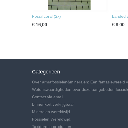
Fossil coral (2x)
banded 
€ 16,00
€ 8,00
Categorieën
Over armafossielen&mineralen: Een fantasiewereld v
Wetenswaardigheden over deze aangeboden fossiel
Contact via email .
Binnenkort verkrijgbaar
Mineralen wereldwijd
Fossielen Wereldwijd.
Taxidermie producten