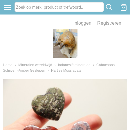
Inloggen
Registreren
ve zin .
eld van fossielen en mineralen
ssielen en mineralen
Home
›
Mineralen wereldwijd
›
Indonesië mineralen
›
Cabochons -
Schijven -Amber Geslepen
›
Hartjes Moss agate
ienkaken