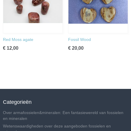
Red Moss agate
Fossil Wood
€ 12,00
€ 20,00
Categorieën
Over armafossielen&mineralen: Een fantasiewereld van fossielen
en mineralen
Wetenswaardigheden over deze aangeboden fossielen en