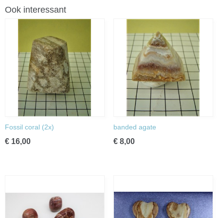
Ook interessant
Fossil coral (2x)
banded agate
€ 16,00
€ 8,00