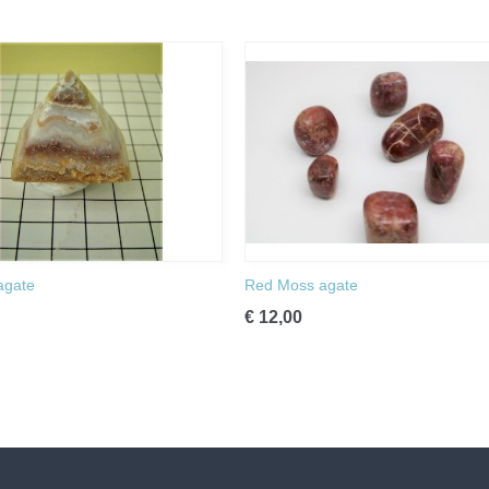
agate
Red Moss agate
€ 12,00