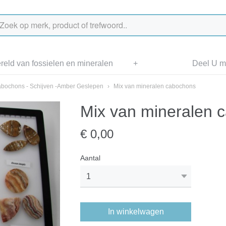
eld van fossielen en mineralen
+
Deel U me
bochons - Schijven -Amber Geslepen
›
Mix van mineralen cabochons
Mix van mineralen 
€ 0,00
Aantal
In winkelwagen