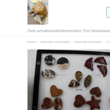
Over armafossielen&mineralen: Een fantasiewer
Home
›
Mineralen wereldwijd
›
Indonesië mineralen
›
Ca