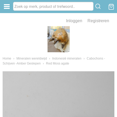
Inloggen
Registreren
ve zin .
eld van fossielen en mineralen
ssielen en mineralen
Home
›
Mineralen wereldwijd
›
Indonesië mineralen
›
Cabochons -
Schijven -Amber Geslepen
›
Red Moss agate
ienkaken