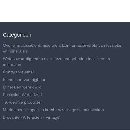
Categorieën
Over armafossielen&mineralen: Een fantasiewereld van fossielen
en mineralen
Wetenswaardigheden over deze aangeboden fossielen en
mineralen
Contact via email .
Binnenkort verkrijgbaar
Mineralen wereldwijd
Fossielen Wereldwijd.
Taxidermie producten
Marine sealife species krabben/zee-egels/haaienkaken
Brocante - Artefacten - Vintage