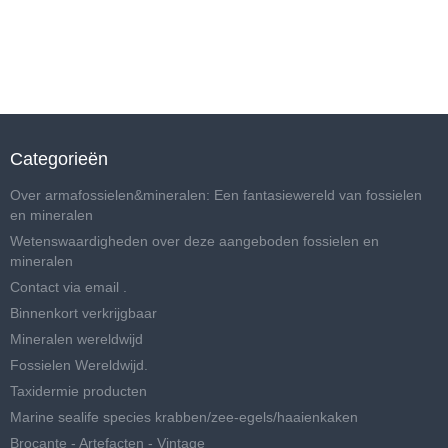
Categorieën
Over armafossielen&mineralen: Een fantasiewereld van fossielen
en mineralen
Wetenswaardigheden over deze aangeboden fossielen en
mineralen
Contact via email .
Binnenkort verkrijgbaar
Mineralen wereldwijd
Fossielen Wereldwijd.
Taxidermie producten
Marine sealife species krabben/zee-egels/haaienkaken
Brocante - Artefacten - Vintage