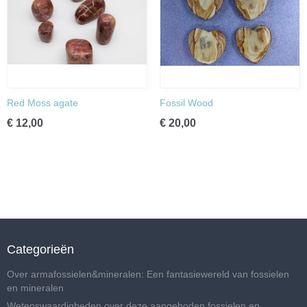
Red Moss agate
Fossil Wood
€ 12,00
€ 20,00
Categorieën
Over armafossielen&mineralen: Een fantasiewereld van fossielen
en mineralen
Wetenswaardigheden over deze aangeboden fossielen en