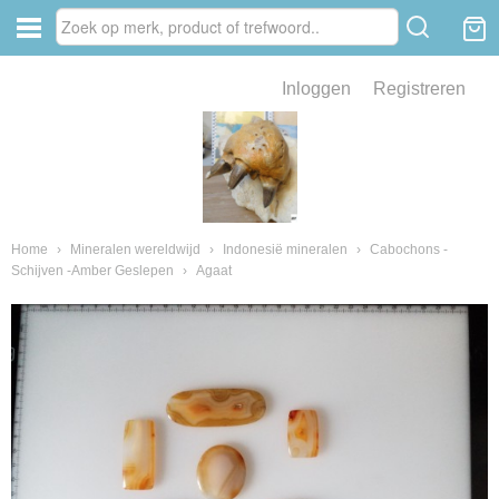
Inloggen
Registreren
ve zin .
eld van fossielen en mineralen
ssielen en mineralen
Home
›
Mineralen wereldwijd
›
Indonesië mineralen
›
Cabochons -
Schijven -Amber Geslepen
›
Agaat
ienkaken