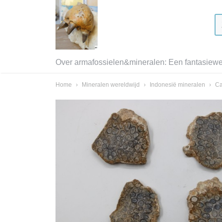
Over armafossielen&mineralen: Een fantasiewer
Home
›
Mineralen wereldwijd
›
Indonesië mineralen
›
Ca