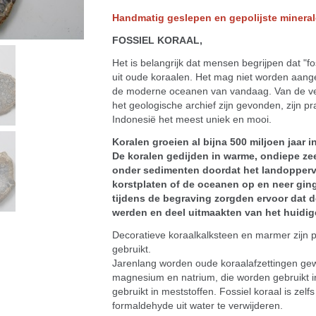
Handmatig geslepen en gepolijste minera
FOSSIEL KORAAL,
Het is belangrijk dat mensen begrijpen dat "fo
uit oude koraalen. Het mag niet worden aang
de moderne oceanen van vandaag. Van de vers
het geologische archief zijn gevonden, zijn p
Indonesië het meest uniek en mooi.
Koralen groeien al bijna 500 miljoen jaar 
De koralen gedijden in warme, ondiepe ze
onder sedimenten doordat het landopper
korstplaten of de oceanen op en neer gin
tijdens de begraving zorgden ervoor dat d
werden en deel uitmaakten van het huidig
Decoratieve koraalkalksteen en marmer zijn
gebruikt.
Jarenlang worden oude koraalafzettingen gew
magnesium en natrium, die worden gebruikt i
gebruikt in meststoffen. Fossiel koraal is zelf
formaldehyde uit water te verwijderen.