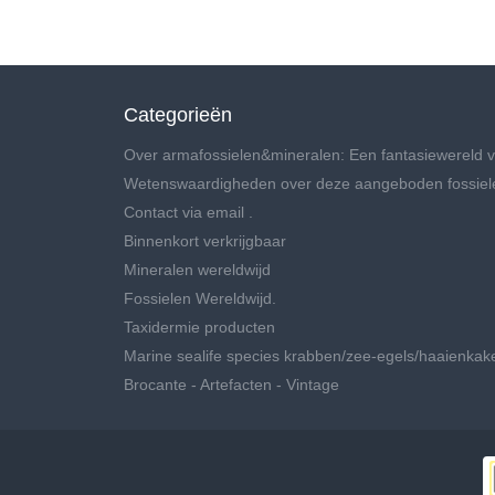
Categorieën
Over armafossielen&mineralen: Een fantasiewereld v
Wetenswaardigheden over deze aangeboden fossiel
Contact via email .
Binnenkort verkrijgbaar
Mineralen wereldwijd
Fossielen Wereldwijd.
Taxidermie producten
Marine sealife species krabben/zee-egels/haaienkak
Brocante - Artefacten - Vintage