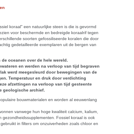
len
ssiel koraal" een natuurlijke steen is die is gevormd
ezien voor beschermde en bedreigde koraalrif tegen
chillende soorten gefossiliseerde koralen die door
rachtig gedetailleerde exemplaren uit de bergen van
in de oceanen over de hele wereld.
ewateren en werden na verloop van tijd begraven
vlak werd meegesleurd door bewegingen van de
gen. Temperatuur en druk door verdichting
eze afzettingen na verloop van tijd gesteente
e geologische archief.
 populaire bouwmaterialen en worden al eeuwenlang
onnen vanwege hun hoge kwaliteit calcium, kalium,
n gezondheidssupplementen. Fossiel koraal is ook
s gebruikt in filters om onzuiverheden zoals chloor en