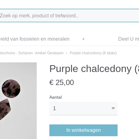
eld van fossielen en mineralen
+
Deel U me
bochons - Schijven -Amber Geslepen
›
Purple chalcedony (8 stuks)
Purple chalcedony (
€ 25,00
Aantal
In winkelwagen