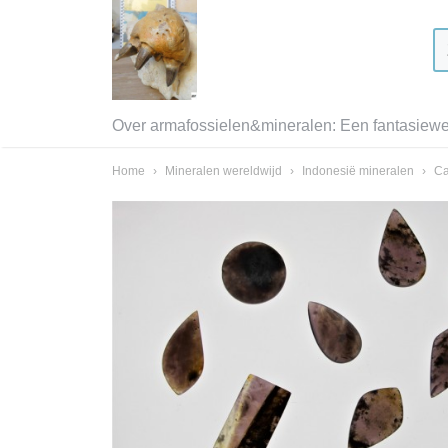
Over armafossielen&mineralen: Een fantasiewer
Home
›
Mineralen wereldwijd
›
Indonesië mineralen
›
Ca