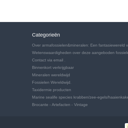
Categorieën
Over armafossielen&mineralen: Een fantasiewereld v
Wetenswaardigheden over deze aangeboden fossiel
Contact via email .
Binnenkort verkrijgbaar
Mineralen wereldwijd
Fossielen Wereldwijd.
Taxidermie producten
Marine sealife species krabben/zee-egels/haaienkak
Brocante - Artefacten - Vintage