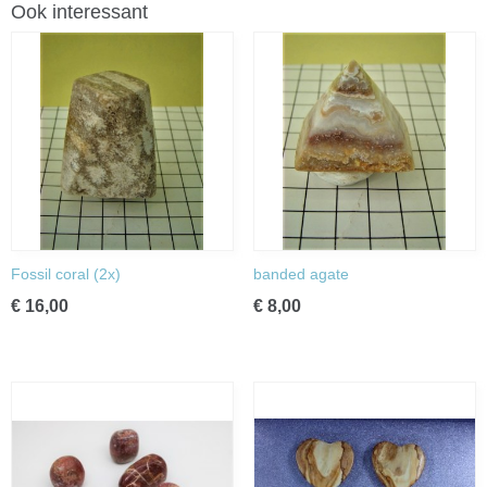
Ook interessant
Fossil coral (2x)
banded agate
€ 16,00
€ 8,00