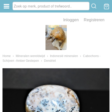
Inloggen
Registreren
ve zin .
eld van fossielen en mineralen
ssielen en mineralen
Home
›
Mineralen wereldwijd
›
Indonesië mineralen
›
Cabochons -
Schijven -Amber Geslepen
›
Dendriet
ienkaken