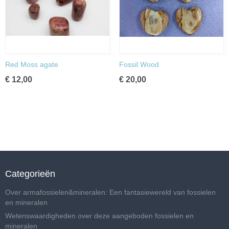
Red Moss agate
Fossil Wood
€ 12,00
€ 20,00
Categorieën
Over armafossielen&mineralen: Een fantasiewereld van fossielen
en mineralen
Wetenswaardigheden over deze aangeboden fossielen en
mineralen