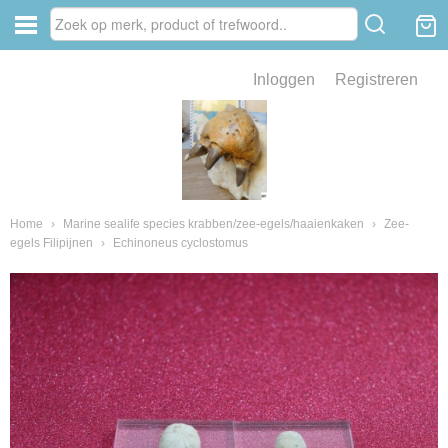
Inloggen
Registreren
ve zin .
eld van fossielen en mineralen
ssielen en mineralen
Home
›
Marine sealife species krabben/zee-egels/haaienkaken
›
Zee-
egels Filipijnen
›
Echinoneus cyclostomus
ienkaken