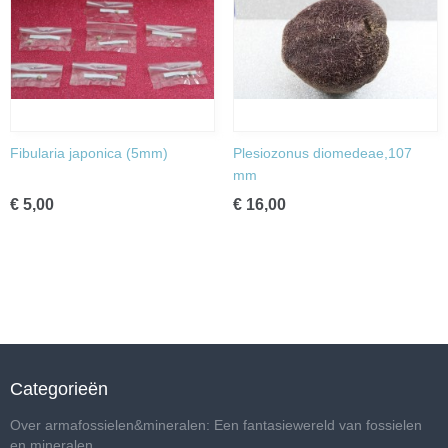
Fibularia japonica (5mm)
Plesiozonus diomedeae,107
mm
€ 5,00
€ 16,00
Categorieën
Over armafossielen&mineralen: Een fantasiewereld van fossielen
en mineralen