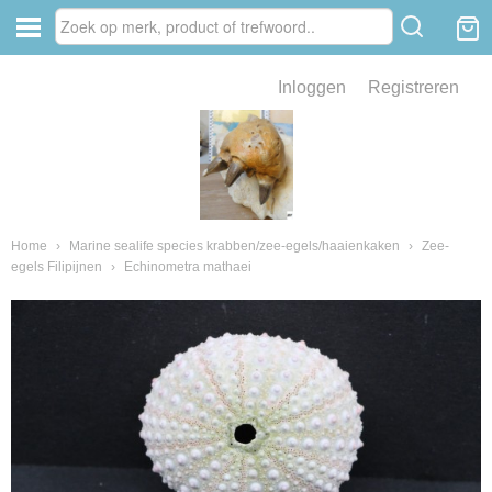
Inloggen
Registreren
ve zin .
eld van fossielen en mineralen
ssielen en mineralen
Home
›
Marine sealife species krabben/zee-egels/haaienkaken
›
Zee-
egels Filipijnen
›
Echinometra mathaei
ienkaken