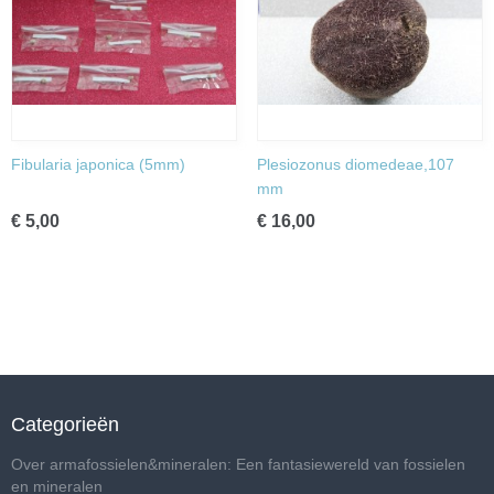
Fibularia japonica (5mm)
Plesiozonus diomedeae,107
mm
€ 5,00
€ 16,00
Categorieën
Over armafossielen&mineralen: Een fantasiewereld van fossielen
en mineralen