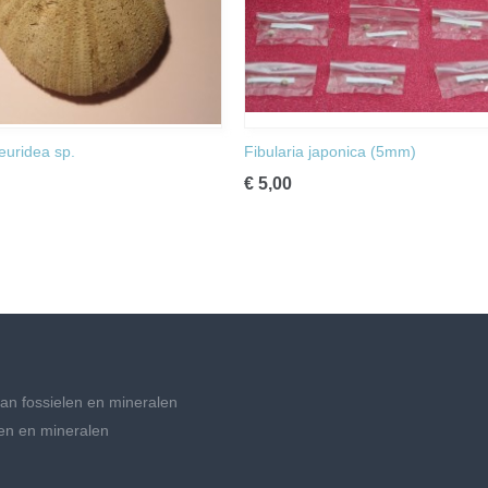
uridea sp.
Fibularia japonica (5mm)
€ 5,00
an fossielen en mineralen
en en mineralen