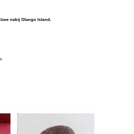
lzee nabij Olango Island.
n