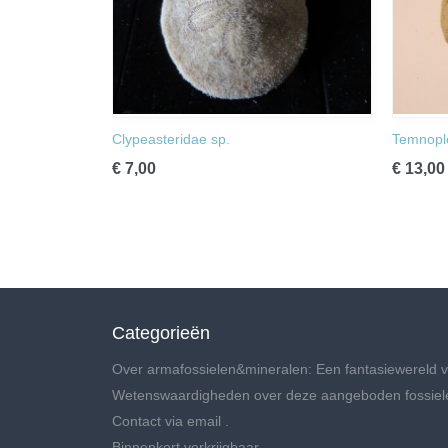
Clypeasteridae sp.
Temnople
€ 7,00
€ 13,00
Categorieën
Over armafossielen&mineralen: Een fantasiewereld v
Wetenswaardigheden over deze aangeboden fossiel
Contact via email .
Binnenkort verkrijgbaar