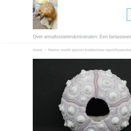
Over armafossielen&mineralen: Een fantasiewer
Home
›
Marine sealife species krabben/zee-egels/haaienk