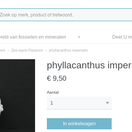
eld van fossielen en mineralen
+
Deel U me
aken
›
Zee-egels Filipijnen
›
phyllacanthus imperialis
phyllacanthus imperi
€ 9,50
Aantal
In winkelwagen