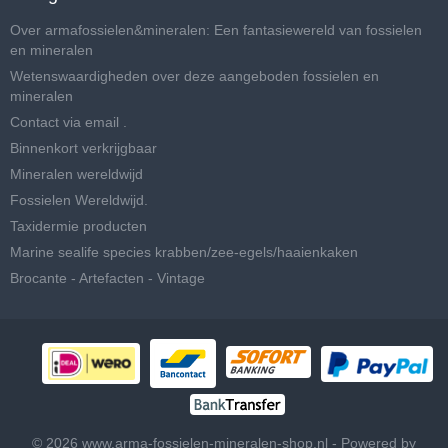
Over armafossielen&mineralen: Een fantasiewereld van fossielen
en mineralen
Wetenswaardigheden over deze aangeboden fossielen en
mineralen
Contact via email .
Binnenkort verkrijgbaar
Mineralen wereldwijd
Fossielen Wereldwijd.
Taxidermie producten
Marine sealife species krabben/zee-egels/haaienkaken
Brocante - Artefacten - Vintage
© 2026 www.arma-fossielen-mineralen-shop.nl - Powered by