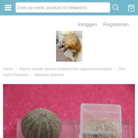
Inloggen
Registreren
ve zin .
eld van fossielen en mineralen
ssielen en mineralen
Home
›
Marine sealife species krabben/zee-egels/haaienkaken
›
Zee-
egels Filipijnen
›
Mespilia globulus
ienkaken