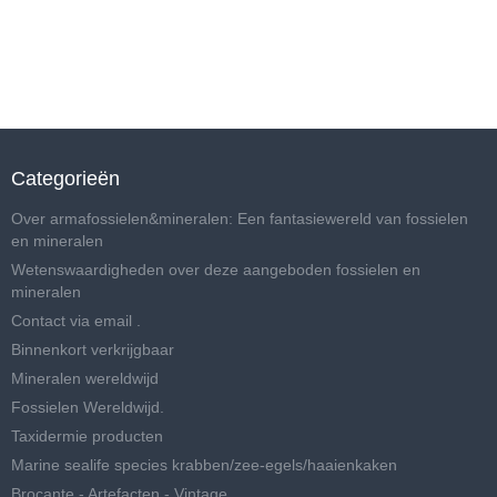
Categorieën
Over armafossielen&mineralen: Een fantasiewereld van fossielen
en mineralen
Wetenswaardigheden over deze aangeboden fossielen en
mineralen
Contact via email .
Binnenkort verkrijgbaar
Mineralen wereldwijd
Fossielen Wereldwijd.
Taxidermie producten
Marine sealife species krabben/zee-egels/haaienkaken
Brocante - Artefacten - Vintage