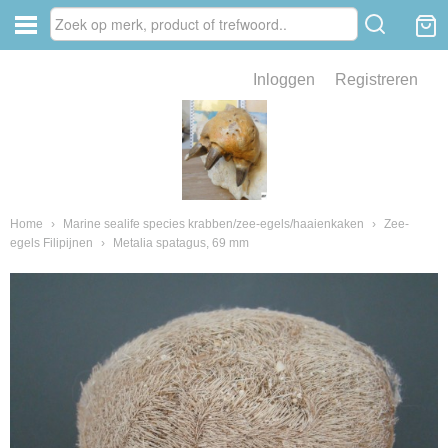
Inloggen
Registreren
ve zin .
eld van fossielen en mineralen
ssielen en mineralen
Home
›
Marine sealife species krabben/zee-egels/haaienkaken
›
Zee-
egels Filipijnen
›
Metalia spatagus, 69 mm
ienkaken