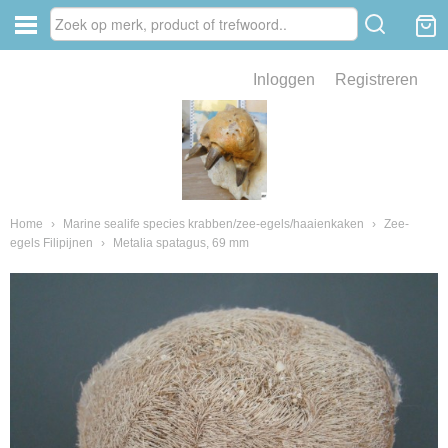
Inloggen
Registreren
ve zin .
eld van fossielen en mineralen
ssielen en mineralen
Home
›
Marine sealife species krabben/zee-egels/haaienkaken
›
Zee-
egels Filipijnen
›
Metalia spatagus, 69 mm
ienkaken