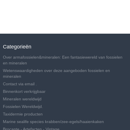
Categorieën
Over armafossielen&mineralen: Een fantasiewereld van fossielen
en mineralen
Wetenswaardigheden over deze aangeboden fossielen en
mineralen
Contact via email .
Binnenkort verkrijgbaar
Mineralen wereldwijd
Fossielen Wereldwijd.
Taxidermie producten
Marine sealife species krabben/zee-egels/haaienkaken
Brocante - Artefacten - Vintage