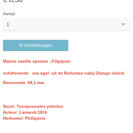
Aantal
In winkelwagen
Marine sealife species ..Filipijnen
schitterende zee-egel uit de Boholzee nabij Olango Island.
Doorsnede 68,1 mm
Soort: Toxopneustes pileolus
Auteur: Lamarck.1816
Herkomst: Philippine