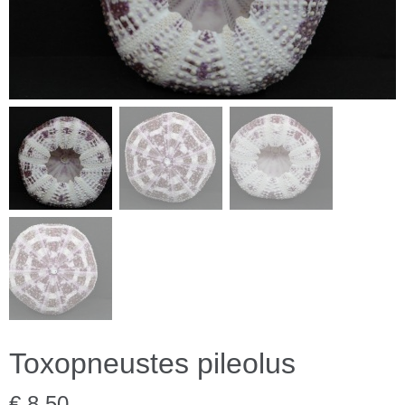
Toxopneustes pileolus
€ 8,50