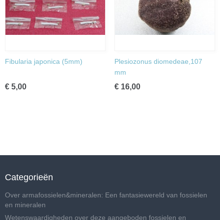
Fibularia japonica (5mm)
Plesiozonus diomedeae,107
mm
€ 5,00
€ 16,00
Categorieën
Over armafossielen&mineralen: Een fantasiewereld van fossielen
en mineralen
Wetenswaardigheden over deze aangeboden fossielen en