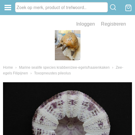
Inloggen
Registreren
ve zin .
eld van fossielen en mineralen
ssielen en mineralen
Home
›
Marine sealife species krabben/zee-egels/haaienkaken
›
Zee-
egels Filipijnen
›
Toxopneustes pileolus
ienkaken