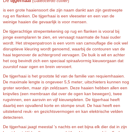
De
tijgerhaai
(
Galeocerdo cuvier
)
is een grote haaiensoort die zijn naam dankt aan zijn gestreepte
rug en flanken. De tijgerhaai is een vleeseter en een van de
weinige haaien die gevaarlijk is voor mensen.
De tijgerachtige strepentekening op rug en flanken is vooral bij
jonge exemplaren te zien, en vervaagt naarmate de haai ouder
wordt. Het strepenpatroon is een vorm van camouflage die ook wel
disruptieve kleuring wordt genoemd, waarbij de contouren van de
haai tegenover de achtergrond vervagen. De buik is wit en achter
het oog bevindt zich een speciaal spiraalvormig kieuworgaan dat
zuurstof naar ogen en brein vervoert.
De tijgerhaai is het grootste lid van de familie van requiemhaaien.
De maximale lengte is ongeveer 5,5 meter; uitschieters kunnen nog
groter worden, maar zijn zeldzaam. Deze haaien hebben allen een
knipvlies (een membraan dat over de ogen kan bewegen), twee
rugvinnen, een aarsvin en vijf kieuwspleten. De tijgerhaai heeft
daarbij een opvallend korte en stompe snuit. De haai heeft een
uitstekend reuk- en gezichtsvermogen en kan elektrische velden
detecteren.
De tijgerhaai jaagt meestal 's nachts en eet bijna elk dier dat in zijn