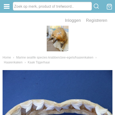
Inloggen
Registreren
ve zin .
eld van fossielen en mineralen
ssielen en mineralen
Home
›
Marine sealife species krabben/zee-egels/haaienkaken
›
Haaienkaken
›
Kaak Tijgerhaai
ienkaken