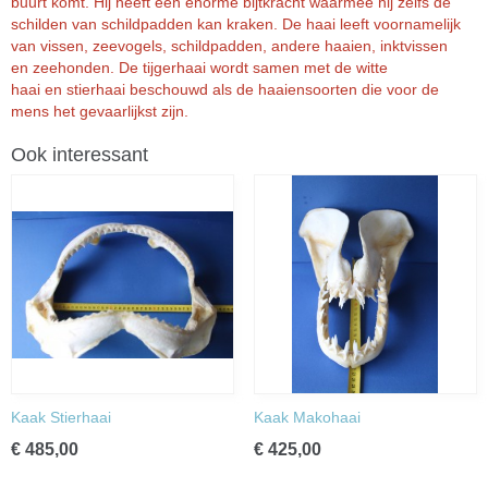
buurt komt. Hij heeft een enorme bijtkracht waarmee hij zelfs de
schilden van
schildpadden
kan kraken. De haai leeft voornamelijk
van
vissen
,
zeevogels
,
schildpadden
, andere haaien, inktvissen
en
zeehonden
. De tijgerhaai wordt samen met de
witte
haai
en
stierhaai
beschouwd als de haaiensoorten die voor de
mens het gevaarlijkst zijn.
Ook interessant
Kaak Stierhaai
Kaak Makohaai
€ 485,00
€ 425,00