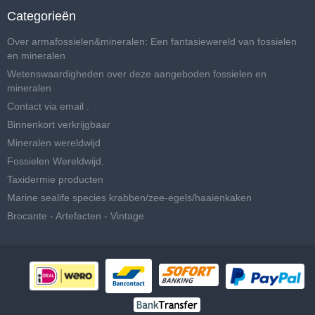
Categorieën
Over armafossielen&mineralen: Een fantasiewereld van fossielen
en mineralen
Wetenswaardigheden over deze aangeboden fossielen en
mineralen
Contact via email .
Binnenkort verkrijgbaar
Mineralen wereldwijd
Fossielen Wereldwijd.
Taxidermie producten
Marine sealife species krabben/zee-egels/haaienkaken
Brocante - Artefacten - Vintage