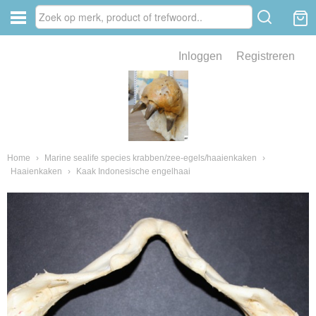
Inloggen
Registreren
ve zin .
eld van fossielen en mineralen
ssielen en mineralen
Home
›
Marine sealife species krabben/zee-egels/haaienkaken
›
Haaienkaken
›
Kaak Indonesische engelhaai
ienkaken