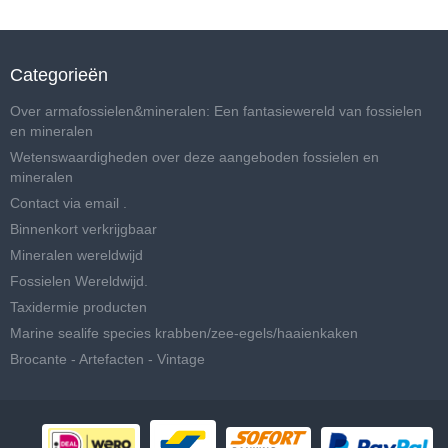
Categorieën
Over armafossielen&mineralen: Een fantasiewereld van fossielen
en mineralen
Wetenswaardigheden over deze aangeboden fossielen en
mineralen
Contact via email .
Binnenkort verkrijgbaar
Mineralen wereldwijd
Fossielen Wereldwijd.
Taxidermie producten
Marine sealife species krabben/zee-egels/haaienkaken
Brocante - Artefacten - Vintage