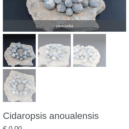
verkocht
Cidaropsis anoualensis
€ 0,00