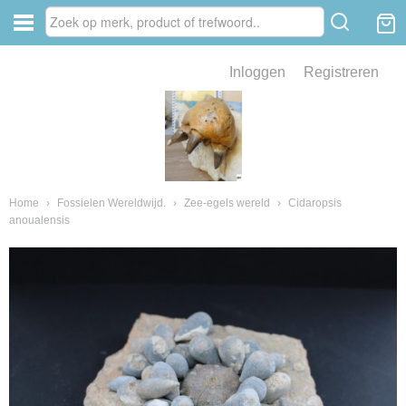
Inloggen
Registreren
ve zin .
eld van fossielen en mineralen
ssielen en mineralen
Home
›
Fossielen Wereldwijd.
›
Zee-egels wereld
›
Cidaropsis
anoualensis
ienkaken