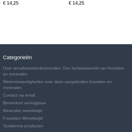
€ 14,25
€ 14,25
Categorieën
Over armafossielen&mineralen: Een fantasiewereld van fossielen
en mineralen
Wetenswaardigheden over deze aangeboden fossielen en
mineralen
Contact via email .
Binnenkort verkrijgbaar
Mineralen wereldwijd
Fossielen Wereldwijd.
Taxidermie producten