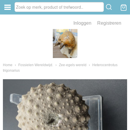
Inloggen
Registreren
ve zin .
eld van fossielen en mineralen
ssielen en mineralen
Home
›
Fossielen Wereldwijd.
›
Zee-egels wereld
›
Heterocentrotus
trigonarius
ienkaken