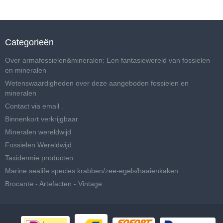
Categorieën
Over armafossielen&mineralen: Een fantasiewereld van fossielen
en mineralen
Wetenswaardigheden over deze aangeboden fossielen en
mineralen
Contact via email .
Binnenkort verkrijgbaar
Mineralen wereldwijd
Fossielen Wereldwijd.
Taxidermie producten
Marine sealife species krabben/zee-egels/haaienkaken
Brocante - Artefacten - Vintage