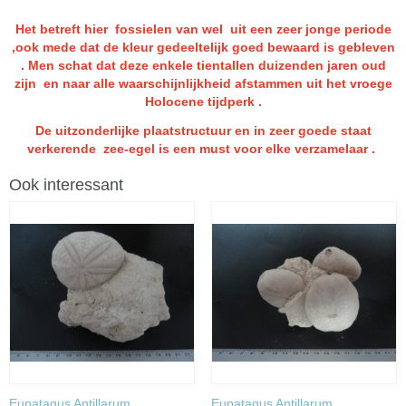
Het betreft hier fossielen van wel uit een zeer jonge periode
,ook mede dat de kleur gedeeltelijk goed bewaard is gebleven
. Men schat dat deze enkele tientallen duizenden jaren oud
zijn en naar alle waarschijnlijkheid afstammen uit het vroege
Holocene tijdperk .
De uitzonderlijke plaatstructuur en in zeer goede staat
verkerende zee-egel is een must voor elke verzamelaar .
Ook interessant
Eupatagus Antillarum
Eupatagus Antillarum