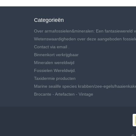
Categorieën
Over armafossielen&mineralen: Een fantasiewereld v
Wetenswaardigheden over deze aangeboden fossiel
Contact via email .
Binnenkort verkrijgbaar
Mineralen wereldwijd
Fossielen Wereldwijd.
Taxidermie producten
Marine sealife species krabben/zee-egels/haaienkak
Brocante - Artefacten - Vintage