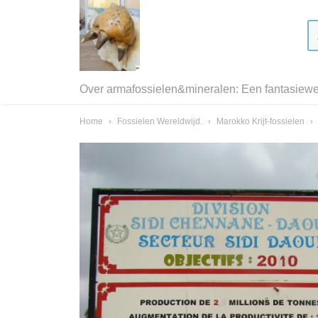
Over armafossielen&mineralen: Een fantasiewer
Home
›
Fossielen Wereldwijd.
›
Marokko Krijt-fossielen
›