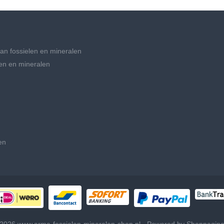
an fossielen en mineralen
en en mineralen
en