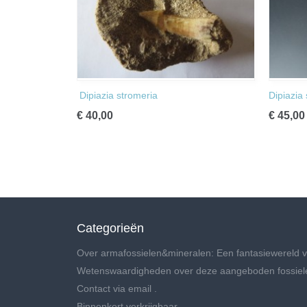
Dipiazia stromeria
Dipiazia
€ 40,00
€ 45,00
Categorieën
Over armafossielen&mineralen: Een fantasiewereld v
Wetenswaardigheden over deze aangeboden fossiel
Contact via email .
Binnenkort verkrijgbaar