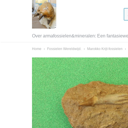
Over armafossielen&mineralen: Een fantasiewer
Home
›
Fossielen Wereldwijd.
›
Marokko Krijt-fossielen
›