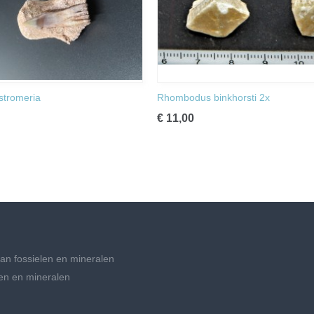
 stromeria
Rhombodus binkhorsti 2x
€ 11,00
an fossielen en mineralen
en en mineralen