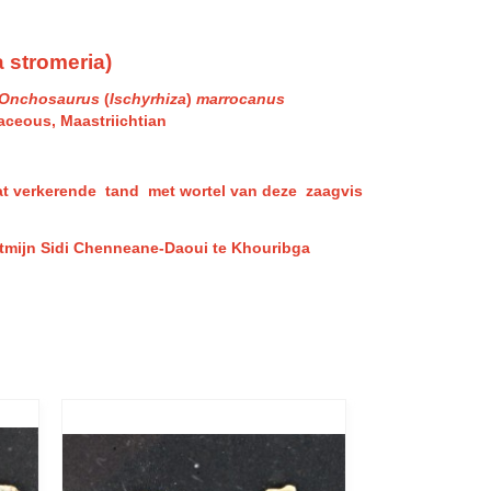
 stromeria)
Onchosaurus
(
Ischyrhiza
)
marrocanus
aceous, Maastriichtian
at verkerende tand met wortel van deze zaagvis
atmijn Sidi Chenneane-Daoui te Khouribga