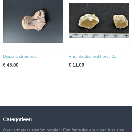
Dipiazia stromeria
Rhombodus binkhorsti 2x
€ 45,00
€ 11,00
Categorieën
Over armafossielen&mineralen: Een fantasiewereld van fossielen