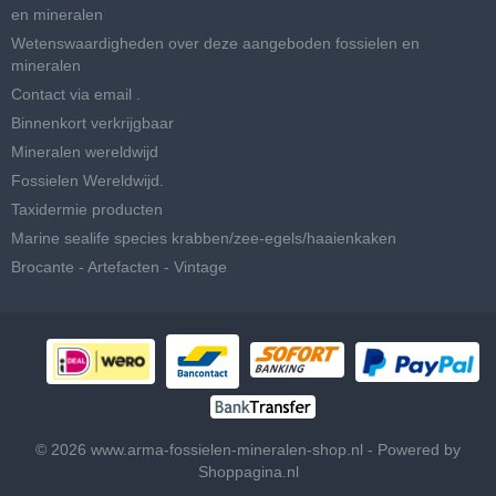
en mineralen
Wetenswaardigheden over deze aangeboden fossielen en
mineralen
Contact via email .
Binnenkort verkrijgbaar
Mineralen wereldwijd
Fossielen Wereldwijd.
Taxidermie producten
Marine sealife species krabben/zee-egels/haaienkaken
Brocante - Artefacten - Vintage
© 2026 www.arma-fossielen-mineralen-shop.nl - Powered by
Shoppagina.nl