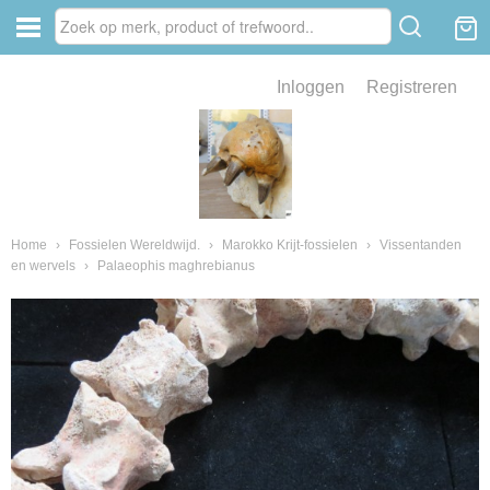
Inloggen
Registreren
ve zin .
eld van fossielen en mineralen
ssielen en mineralen
Home
›
Fossielen Wereldwijd.
›
Marokko Krijt-fossielen
›
Vissentanden
en wervels
›
Palaeophis maghrebianus
ienkaken