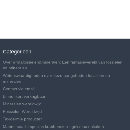
Categorieën
Over armafossielen&mineralen: Een fantasiewereld van fossielen
en mineralen
Wetenswaardigheden over deze aangeboden fossielen en
mineralen
Contact via email .
Binnenkort verkrijgbaar
Mineralen wereldwijd
Fossielen Wereldwijd.
Taxidermie producten
Marine sealife species krabben/zee-egels/haaienkaken