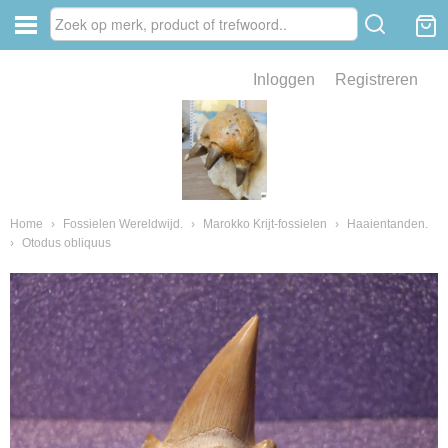
Inloggen
Registreren
ve zin .
eld van fossielen en mineralen
ssielen en mineralen
Home
›
Fossielen Wereldwijd.
›
Marokko Krijt-fossielen
›
Haaientanden.
›
Otodus obliquus
ienkaken