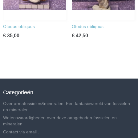
Otodus obliquus
Otodus obliquus
€ 35,00
€ 42,50
Categorieën
Over armafossielen&mineralen: Een fantasiewereld van fossielen
en mineralen
Wetenswaardigheden over deze aangeboden fossielen en
mineralen
Contact via email .