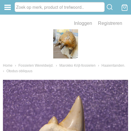
Inloggen
Registreren
ve zin .
eld van fossielen en mineralen
ssielen en mineralen
Home
›
Fossielen Wereldwijd.
›
Marokko Krijt-fossielen
›
Haaientanden.
›
Otodus obliquus
ienkaken