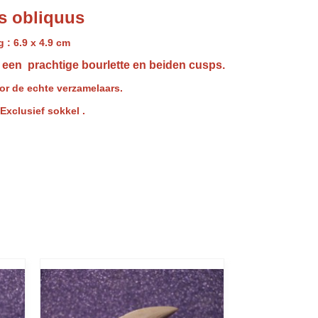
s obliquus
 : 6.9 x 4.9 cm
t een prachtige bourlette en beiden cusps.
or de echte verzamelaars.
 Exclusief sokkel .