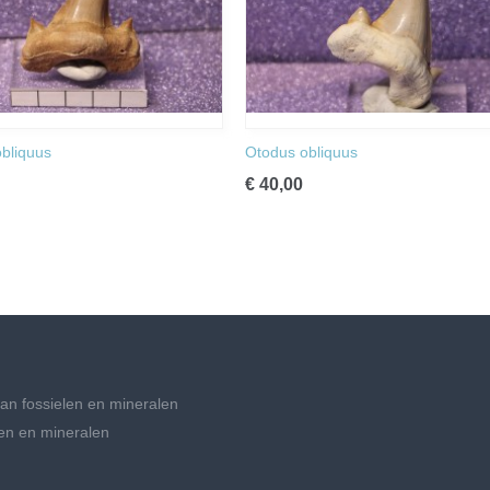
bliquus
Otodus obliquus
€ 40,00
an fossielen en mineralen
en en mineralen