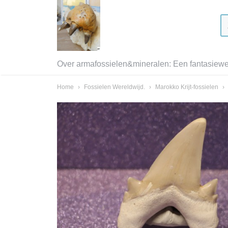
Over armafossielen&mineralen: Een fantasiewer
Home
›
Fossielen Wereldwijd.
›
Marokko Krijt-fossielen
›