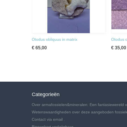
Otodus obliquus in matrix
Otodus o
€ 65,00
€ 35,00
Categorieën
Over armafossielen&mineralen: Een fantasiewereld v
Wetenswaardigheden over deze aangeboden fossiel
Contact via email .
Binnenkort verkrijgbaar