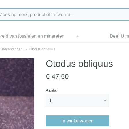
eld van fossielen en mineralen
+
Deel U me
Haaientanden.
›
Otodus obliquus
Otodus obliquus
€ 47,50
Aantal
In winkelwagen