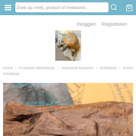
Inloggen
Registreren
ve zin .
eld van fossielen en mineralen
ssielen en mineralen
Home
›
Fossielen Wereldwijd.
›
Indonesië fossielen
›
Schildpad
›
Schild
schildpad
ienkaken