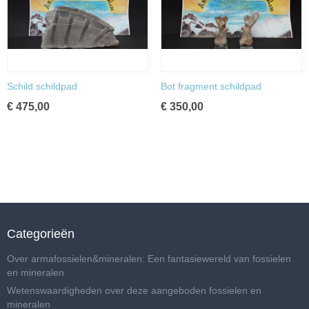
Schild schildpad
Bot fragment schildpad
€ 475,00
€ 350,00
Categorieën
Over armafossielen&mineralen: Een fantasiewereld van fossielen
en mineralen
Wetenswaardigheden over deze aangeboden fossielen en
mineralen