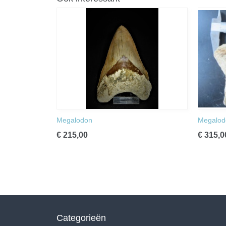
Megalodon
Megalod
€ 215,00
€ 315,0
Categorieën