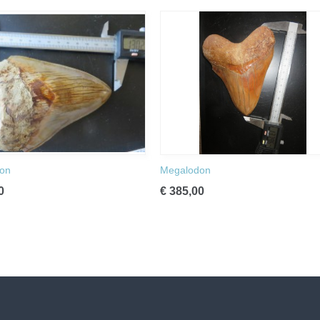
on
Megalodon
0
€ 385,00