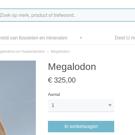
eld van fossielen en mineralen
+
Deel U me
galodons en Haaientanden
›
Megalodon
Megalodon
€ 325,00
Aantal
In winkelwagen