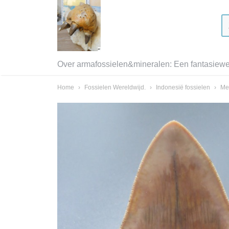
Over armafossielen&mineralen: Een fantasiewer
Home
›
Fossielen Wereldwijd.
›
Indonesië fossielen
›
Me