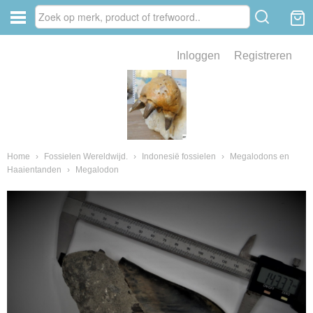
Inloggen
Registreren
ve zin .
eld van fossielen en mineralen
ssielen en mineralen
Home
›
Fossielen Wereldwijd.
›
Indonesië fossielen
›
Megalodons en
Haaientanden
›
Megalodon
ienkaken