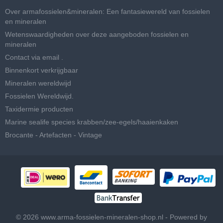
Over armafossielen&mineralen: Een fantasiewereld van fossielen
en mineralen
Wetenswaardigheden over deze aangeboden fossielen en
mineralen
Contact via email .
Binnenkort verkrijgbaar
Mineralen wereldwijd
Fossielen Wereldwijd.
Taxidermie producten
Marine sealife species krabben/zee-egels/haaienkaken
Brocante - Artefacten - Vintage
© 2026 www.arma-fossielen-mineralen-shop.nl - Powered by