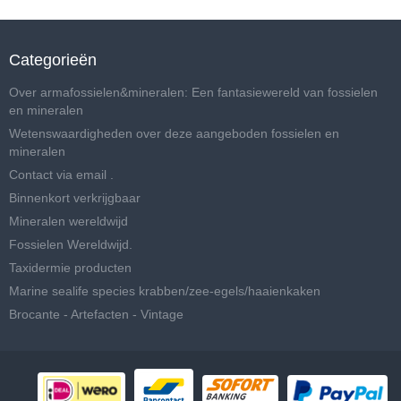
Categorieën
Over armafossielen&mineralen: Een fantasiewereld van fossielen
en mineralen
Wetenswaardigheden over deze aangeboden fossielen en
mineralen
Contact via email .
Binnenkort verkrijgbaar
Mineralen wereldwijd
Fossielen Wereldwijd.
Taxidermie producten
Marine sealife species krabben/zee-egels/haaienkaken
Brocante - Artefacten - Vintage