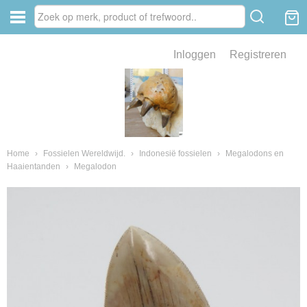
Inloggen
Registreren
ve zin .
eld van fossielen en mineralen
ssielen en mineralen
Home
›
Fossielen Wereldwijd.
›
Indonesië fossielen
›
Megalodons en
Haaientanden
›
Megalodon
ienkaken