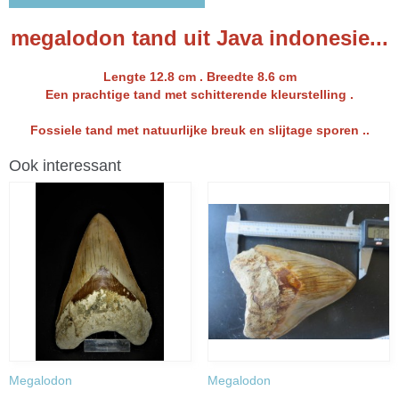
megalodon tand uit Java indonesie...
Lengte 12.8 cm . Breedte 8.6 cm
Een prachtige tand met schitterende kleurstelling .
Fossiele tand met natuurlijke breuk en slijtage sporen ..
Ook interessant
Megalodon
Megalodon