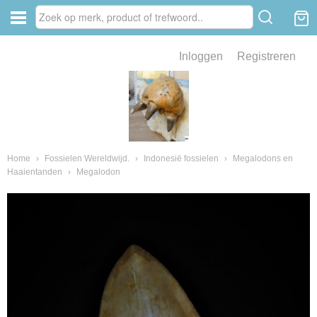
Inloggen
Registreren
ve zin .
eld van fossielen en mineralen
ssielen en mineralen
Home
›
Fossielen Wereldwijd.
›
Indonesië fossielen
›
Megalodons en
Haaientanden
›
Megalodon
ienkaken