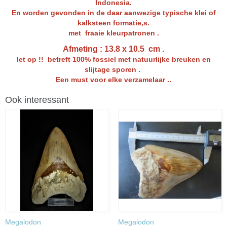
Indonesia.
En worden gevonden in de daar aanwezige typische klei of
kalksteen formatie,s.
met fraaie kleurpatronen .
Afmeting : 13.8 x 10.5 cm .
let op !! betreft 100% fossiel met natuurlijke breuken en
slijtage sporen .
Een must voor elke verzamelaar ..
Ook interessant
Megalodon
Megalodon