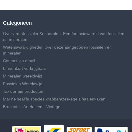
Categorieën
Over armafossielen&mineralen: Een fantasiewereld van fossielen
en mineralen
Wetenswaardigheden over deze aangeboden fossielen en
mineralen
Contact via email .
Binnenkort verkrijgbaar
Mineralen wereldwijd
Fossielen Wereldwijd.
Taxidermie producten
Marine sealife species krabben/zee-egels/haaienkaken
Brocante - Artefacten - Vintage