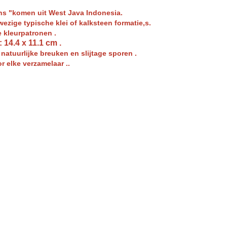
s "komen uit West Java Indonesia.
zige typische klei of kalksteen formatie,s.
e kleurpatronen .
 14.4 x 11.1 cm .
t natuurlijke breuken en slijtage sporen .
 elke verzamelaar ..