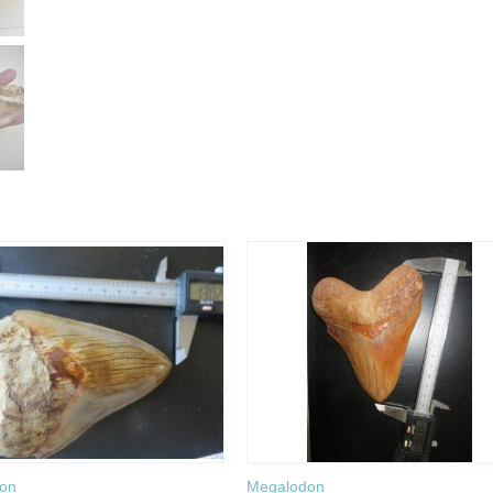
on
Megalodon