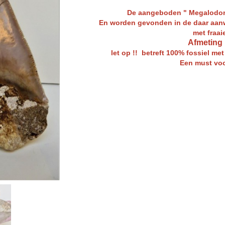
De aangeboden " Megalodon
E
n worden gevonden in de daar aanwe
met fraai
Afmeting :
let op !! betreft 100% fossiel me
Een must voor