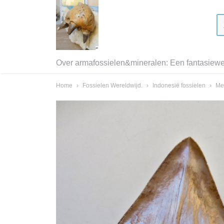
Over armafossielen&mineralen: Een fantasiewer
Home
›
Fossielen Wereldwijd.
›
Indonesië fossielen
›
Me