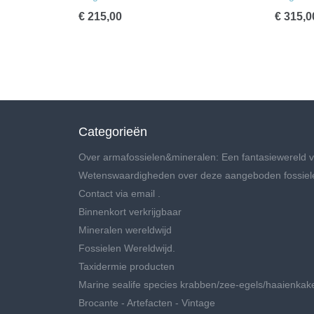
€ 215,00
€ 315,0
Categorieën
Over armafossielen&mineralen: Een fantasiewereld v
Wetenswaardigheden over deze aangeboden fossiel
Contact via email .
Binnenkort verkrijgbaar
Mineralen wereldwijd
Fossielen Wereldwijd.
Taxidermie producten
Marine sealife species krabben/zee-egels/haaienkak
Brocante - Artefacten - Vintage