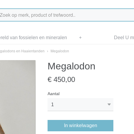
eld van fossielen en mineralen
+
Deel U me
galodons en Haaientanden
›
Megalodon
Megalodon
€ 450,00
Aantal
In winkelwagen