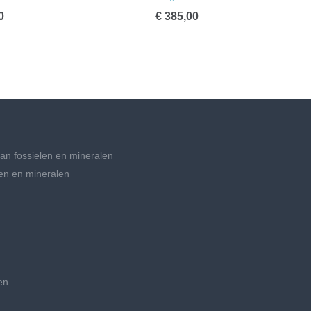
0
€ 385,00
an fossielen en mineralen
en en mineralen
en