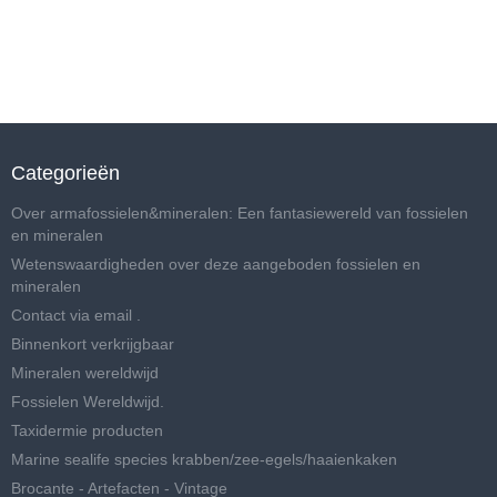
Categorieën
Over armafossielen&mineralen: Een fantasiewereld van fossielen
en mineralen
Wetenswaardigheden over deze aangeboden fossielen en
mineralen
Contact via email .
Binnenkort verkrijgbaar
Mineralen wereldwijd
Fossielen Wereldwijd.
Taxidermie producten
Marine sealife species krabben/zee-egels/haaienkaken
Brocante - Artefacten - Vintage