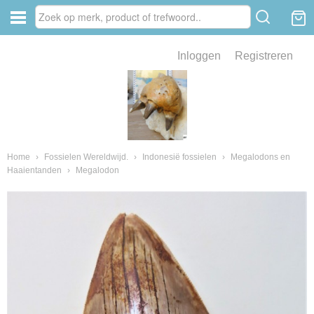
Inloggen
Registreren
ve zin .
eld van fossielen en mineralen
ssielen en mineralen
Home
›
Fossielen Wereldwijd.
›
Indonesië fossielen
›
Megalodons en
Haaientanden
›
Megalodon
ienkaken